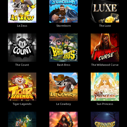
Le Zeus
Stormborn
The Luxe
The Count
Bash Bros
The Wildwood Curse
Tiger Legends
Le Cowboy
Sun Princess