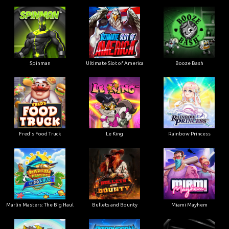
Ultimate Slot of America
Booze Bash
Spinman
Le King
Fred's Food Truck
Rainbow Princess
Marlin Masters: The Big Haul
Bullets and Bounty
Miami Mayhem