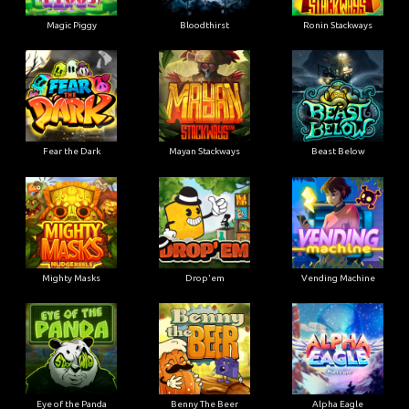
Magic Piggy
Bloodthirst
Ronin Stackways
Fear the Dark
Mayan Stackways
Beast Below
Mighty Masks
Drop'em
Vending Machine
Eye of the Panda
Benny The Beer
Alpha Eagle