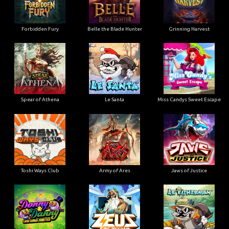
Forbidden Fury
Belle the Blade Hunter
Grinning Harvest
Spear of Athena
Le Santa
Miss Candys Sweet Escape
Toshi Ways Club
Army of Ares
Jaws of Justice