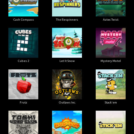
Cash Compass
The Respinners
Aztec Twist
Cubes 2
Let It Snow
Mystery Motel
Frutz
Outlaws Inc.
Stack'em