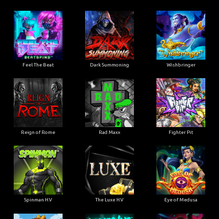
Feel The Beat
Dark Summoning
Wishbringer
Reign of Rome
Rad Maxx
Fighter Pit
Spinman H.V
The Luxe H.V
Eye of Medusa