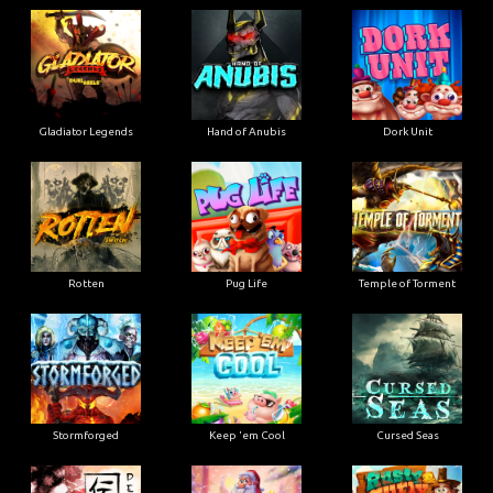
Gladiator Legends
Hand of Anubis
Dork Unit
Rotten
Pug Life
Temple of Torment
Stormforged
Keep 'em Cool
Cursed Seas