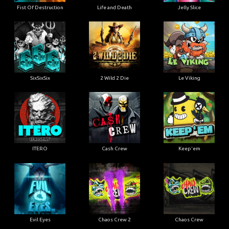
Fist Of Destruction
Life and Death
Jelly Slice
SixSixSix
2 Wild 2 Die
Le Viking
ITERO
Cash Crew
Keep'em
Evil Eyes
Chaos Crew 2
Chaos Crew