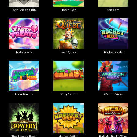
Toshi Video Club
Hop'n'Pop
Stick'em
Tasty Treats
Cash Quest
Rocket Reels
Joker Bombs
King Carrot
Warrior Ways
The Bowery Boys
Harvest Wilds
Buffalo Stack'n'Sync