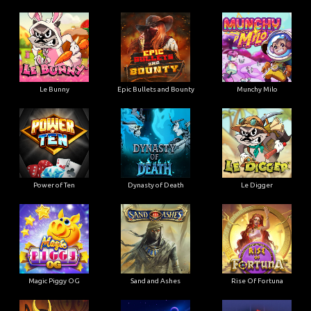
Le Bunny
Epic Bullets and Bounty
Munchy Milo
Power of Ten
Dynasty of Death
Le Digger
Magic Piggy OG
Sand and Ashes
Rise Of Fortuna