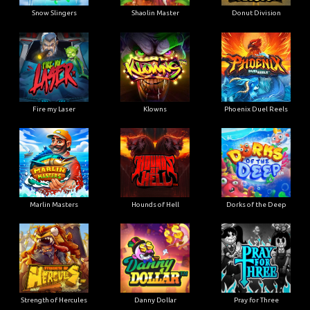
Snow Slingers
Shaolin Master
Donut Division
Fire my Laser
Klowns
Phoenix Duel Reels
Marlin Masters
Hounds of Hell
Dorks of the Deep
Strength of Hercules
Danny Dollar
Pray for Three