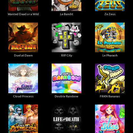
Wanted Dead or a Wild
Le Bandit
Ze Zeus
Duel at Dawn
RIP City
Le Pharaoh
Cloud Princess
Double Rainbow
FRKN Bananas