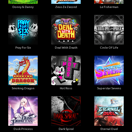
Donny & Danny
Zeus Ze Zecond
Le Fisherman
Pray For Six
Deal With Death
Circle Of Life
Smoking Dragon
Hot Ross
Superstar Sevens
Dusk Princess
Dark Spiral
Eternal Duel