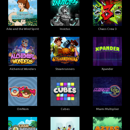
Aiko and the Wind Spirit
Invictus
Chaos Crew 3
Alchemist Wonders
Steamrunners
Xpander
OmNom
Cubes
Miami Multiplier