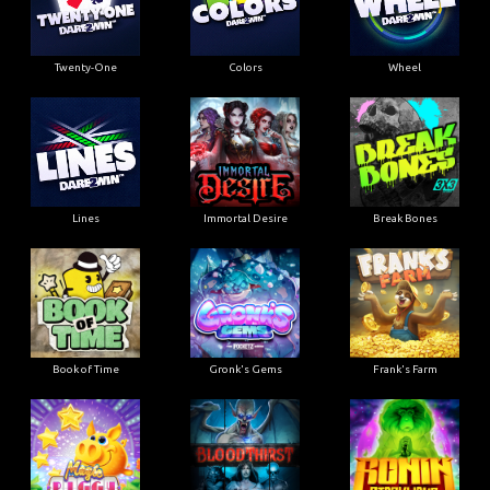
Twenty-One
Colors
Wheel
Lines
Immortal Desire
Break Bones
Book of Time
Gronk's Gems
Frank's Farm