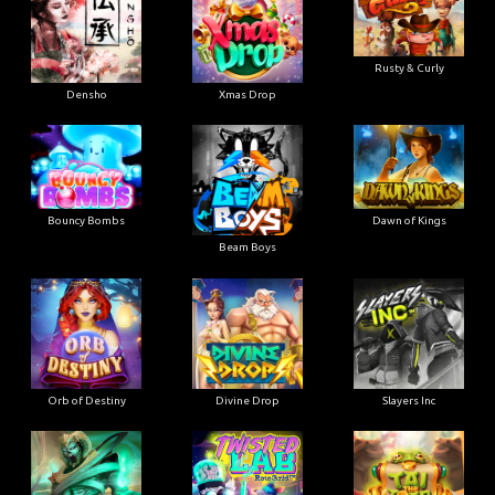
Rusty & Curly
Densho
Xmas Drop
Bouncy Bombs
Dawn of Kings
Beam Boys
Orb of Destiny
Divine Drop
Slayers Inc