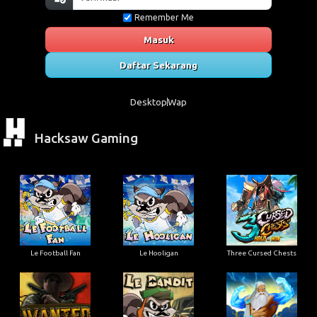
Remember Me
Masuk
Daftar Sekarang
Desktop
Wap
Hacksaw Gaming
Le Football Fan
Le Hooligan
Three Cursed Chests