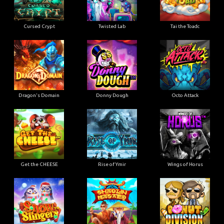
Cursed Crypt
Twisted Lab
Tai the Toadc
Dragon's Domain
Donny Dough
Octo Attack
Get the CHEESE
Rise of Ymir
Wings of Horus