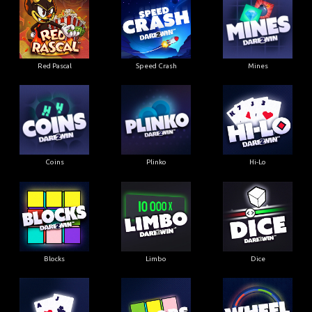
Red Pascal
Speed Crash
Mines
Coins
Plinko
Hi-Lo
Blocks
Limbo
Dice