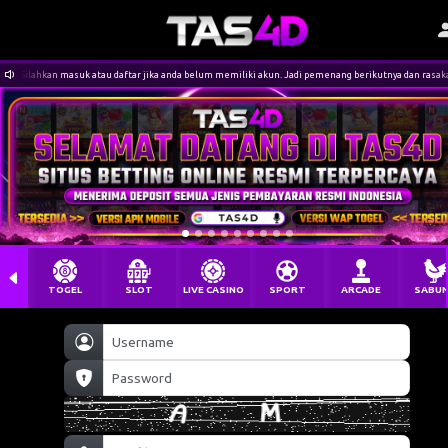
D! Silahkan masuk atau daftar jika anda belum memiliki akun. Jadi pemenang berikutnya dan rasakan 
TOGEL
SLOT
LIVE CASINO
SPORT
ARCADE
SABU