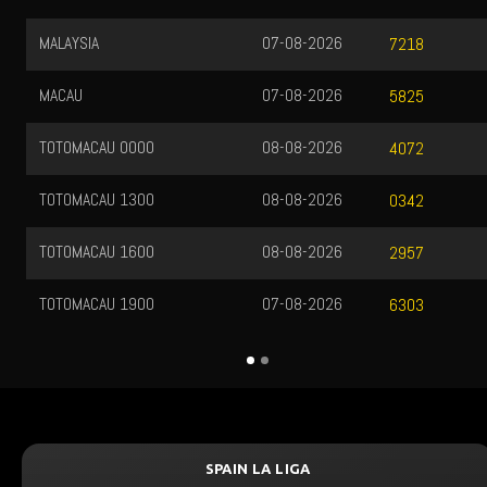
MALAYSIA
07-08-2026
7218
MACAU
07-08-2026
5825
TOTOMACAU 0000
08-08-2026
4072
TOTOMACAU 1300
08-08-2026
0342
TOTOMACAU 1600
08-08-2026
2957
TOTOMACAU 1900
07-08-2026
6303
SPAIN LA LIGA