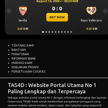
August 16, 2026 — 02:30 WIB
0 : 0
Previous
Ne
BET NOW
Sevilla
Rayo Vallecano
0.25
0.95
-0.25
0.95
TENTANG KAMI
BANTUAN
PERATURAN
INFORMASI BANK
HUBUNGI KAMI
KEBIJAKAN PRIVASI
PERSETUJUAN COOKIES
TAS4D : Website Portal Utama No 1
Paling Lengkap dan Terpercaya
Sebagai website portal utama No 1 dengan informasi terlengkap dan layanan
terpercaya,
TAS4D
hadir untuk memberikan pengalaman pengguna yang
nyaman melalui sistem modern, akses cepat, dan tampilan yang responsif.