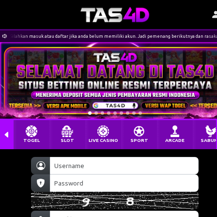
! Silahkan masuk atau daftar jika anda belum memiliki akun. Jadi pemenang berikutnya dan rasakan 
TOGEL
SLOT
LIVE CASINO
SPORT
ARCADE
SABU