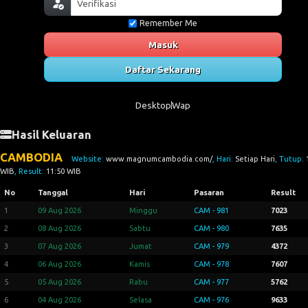
Remember Me
Masuk
Daftar Sekarang
Desktop
Wap
Hasil Keluaran
CAMBODIA
Website:
www.magnumcambodia.com/
, Hari:
Setiap Hari
, Tutup:
WIB
, Result:
11:50 WIB
No
Tanggal
Hari
Pasaran
Result
1
09 Aug 2026
Minggu
CAM - 981
7023
2
08 Aug 2026
Sabtu
CAM - 980
7635
3
07 Aug 2026
Jumat
CAM - 979
4372
4
06 Aug 2026
Kamis
CAM - 978
7607
5
05 Aug 2026
Rabu
CAM - 977
5762
6
04 Aug 2026
Selasa
CAM - 976
9633