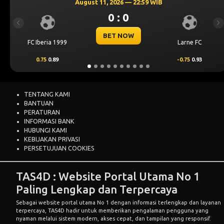
August 11, 2026 — 22:59 WIB
0 : 0
Previous
Ne
BET NOW
FC Iberia 1999
Larne FC
0.75
0.89
-0.75
0.93
TENTANG KAMI
BANTUAN
PERATURAN
INFORMASI BANK
HUBUNGI KAMI
KEBIJAKAN PRIVASI
PERSETUJUAN COOKIES
TAS4D : Website Portal Utama No 1
Paling Lengkap dan Terpercaya
Sebagai website portal utama No 1 dengan informasi terlengkap dan layanan
terpercaya,
TAS4D
hadir untuk memberikan pengalaman pengguna yang
nyaman melalui sistem modern, akses cepat, dan tampilan yang responsif.